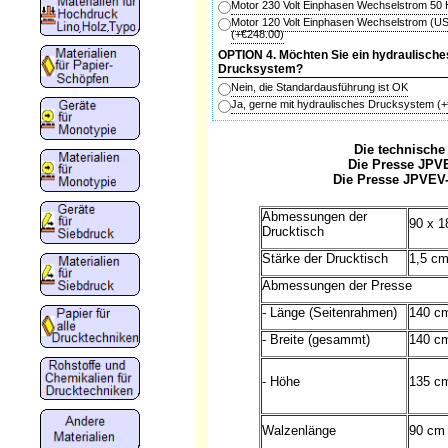
Motor 230 Volt Einphasen Wechselstrom 50
Motor 120 Volt Einphasen Wechselstrom (U
(+
€248.00
)
OPTION 4. Möchten Sie ein hydraulische
Drucksystem?
Nein, die Standardausführung ist OK
Ja, gerne mit hydraulisches Drucksystem
(+
Die technische
Die Presse JPVE
Die Presse JPVEV-
Abmessungen der
90 x 
Drucktisch
Stärke der Drucktisch
1,5 c
Abmessungen der Presse
- Länge (Seitenrahmen)
140 c
- Breite (gesammt)
140 c
- Höhe
135 c
Walzenlänge
90 cm