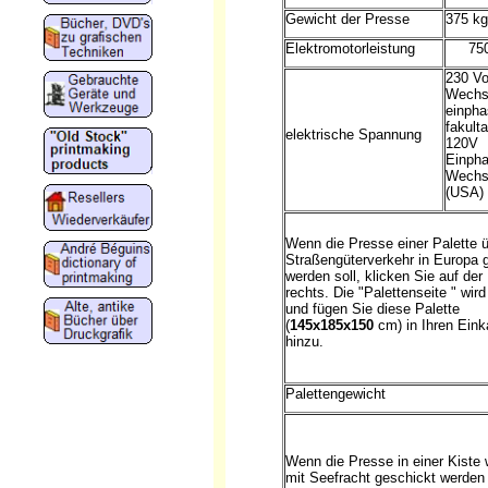
Gewicht der Presse
375 kg
Elektromotorleistung
75
230 Vo
Wechs
einpha
fakulta
elektrische Spannung
120V
Einpha
Wechs
(USA)
Wenn die Presse einer Palette 
Straßengüterverkehr in Europa 
werden soll, klicken Sie auf der 
rechts. Die "Palettenseite " wird
und fügen Sie diese Palette
(
145x185x150
cm) in Ihren Eink
hinzu.
Palettengewicht
Wenn die Presse in einer Kiste 
mit Seefracht geschickt werden 