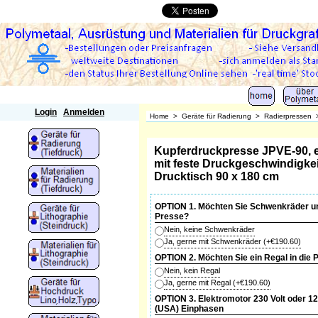
Polymetaal
Login
Anmelden
Home
>
Geräte für Radierung
>
Radierpressen
Kupferdruckpresse JPVE-90, e
mit feste Druckgeschwindigkei
Drucktisch 90 x 180 cm
OPTION 1. Möchten Sie Schwenkräder un
Presse?
Nein, keine Schwenkräder
Ja, gerne mit Schwenkräder
(+
€190.60
)
OPTION 2. Möchten Sie ein Regal in die 
Nein, kein Regal
Ja, gerne mit Regal
(+
€190.60
)
OPTION 3. Elektromotor 230 Volt oder 12
(USA) Einphasen