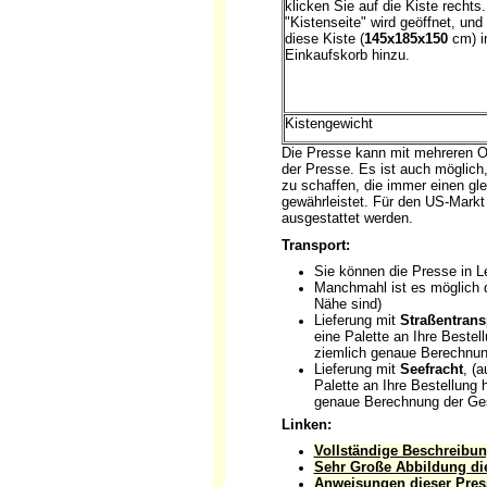
klicken Sie auf die Kiste rechts.
"Kistenseite" wird geöffnet, und
diese Kiste (
145x185x150
cm) in
Einkaufskorb hinzu.
Kistengewicht
Die Presse kann mit mehreren Opt
der Presse. Es ist auch möglich
zu schaffen, die immer einen gl
gewährleistet. Für den US-Mark
ausgestattet werden.
Transport:
Sie können die Presse in L
Manchmahl ist es möglich 
Nähe sind)
Lieferung mit
Straßentrans
eine Palette an Ihre Bestel
ziemlich genaue Berechnu
Lieferung mit
Seefracht
, (
Palette an Ihre Bestellung 
genaue Berechnung der Ge
Linken:
Vollständige Beschreibun
Sehr Große Abbildung di
Anweisungen dieser Pres