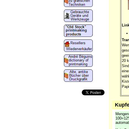
Link
Tra
Wenn
gesc
gee
20 k
Sind
ein
wähl
Kist
Papi
Kupfe
Mengenr
100=12%
automat