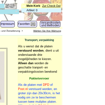
Mein Korb
Zur Check Out
Artikel
:
0
l- und Ätzradierung
>
Wählen Sie Ihre Währung
Transport, verpakking
Als u wenst dat de platen
verstuurd worden
, dient u uit
onderstaande drie
mogelijkheden te kiezen.
Alleen dan
worden de
geschatte tranport- en
verpakkingskosten berekend
Pakketvervoer
Als de platen met
DPD
of
Post.nl
verstuurd worden, en
groter zijn dan 20x30cm, is het
nodig om ze te beschermen
tussen twee muliplex platen.