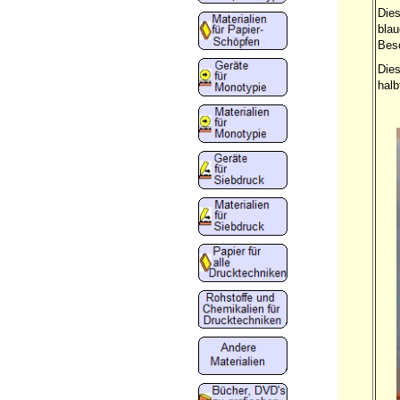
Dies
blau
Besc
Dies
halb