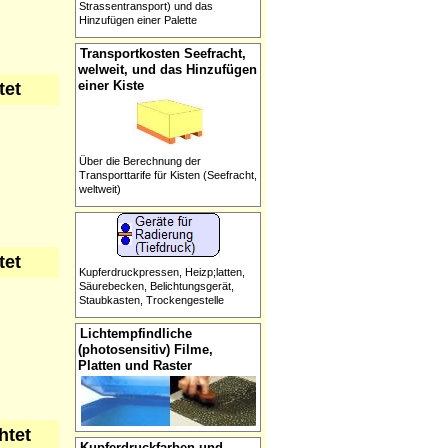
Strassentransport) und das
Hinzufügen einer Palette
Transportkosten Seefracht,
welweit, und das Hinzufügen
einer Kiste
tet
Über die Berechnung der
Transporttarife für Kisten (Seefracht,
weltweit)
tet
Kupferdruckpressen, Heizp;latten,
Säurebecken, Belichtungsgerät,
Staubkasten, Trockengestelle
Lichtempfindliche
(photosensitiv) Filme,
Platten und Raster
htet
Kupferdruckfarben und