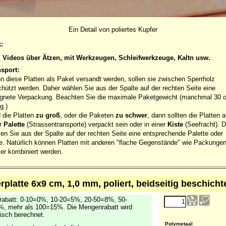
Ein Detail von poliertes Kupfer
:
Videos über Ätzen, mit Werkzeugen, Schleifwerkzeuge, Kaltn usw.
nsport:
 diese Platten als Paket versandt werden, sollen sie zwischen Sperrholz
hützt werden. Daher wählen Sie aus der Spalte auf der rechten Seite eine
ignete Verpackung. Beachten Sie die maximale Paketgewicht (manchmal 30 
g.)
 die Platten
zu groß
, oder die Paketen
zu schwer
, dann sollten die Platten a
er
Palette
(Strassentransporte) verpackt sein oder in einer
Kiste
(Seefracht). 
en Sie aus der Spalte auf der rechten Seite eine entsprechende Palette oder
e. Natürlich können Platten mit anderen "flache Gegenstände" wie Packunge
er kombiniert werden.
rplatte 6x9 cm, 1,0 mm, poliert, beidseitig beschicht
abatt: 0-10=0%, 10-20=5%, 20-50=8%, 50-
, mehr als 100=15%. Die Mengenrabatt wird
isch berechnet.
Polymetaal