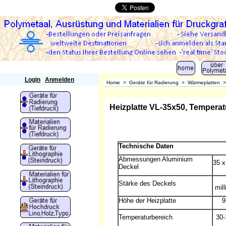
Polymetaal
Login
Anmelden
Home
>
Geräte für Radierung
>
Wärmeplatten
Heizplatte VL-35x50, Temperatu
Technische Daten
Abmessungen Aluminium
35 x
Deckel
Stärke des Deckels
mil
Höhe der Heizplatte
9
Temperaturbereich
30-