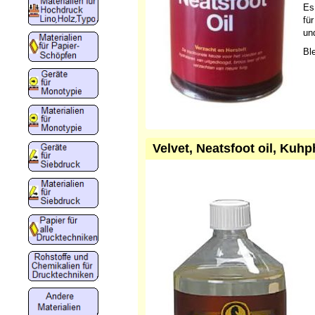
Es
fü
un
Bl
Velvet, Neatsfoot oil, Kuhph