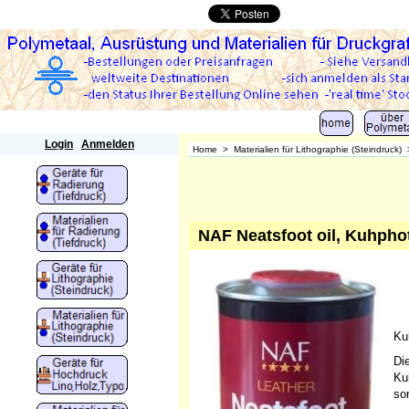
Polymetaal
Login
Anmelden
Home
>
Materialien für Lithographie (Steindruck)
NAF Neatsfoot oil, Kuhpho
Ku
Di
Ku
so