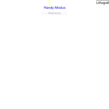
Lithograf
tief schw
Handy-Modus
ShopFactory