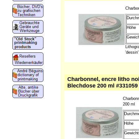
Charbon
Durch
Höhe
Gewich
Lithogr
'dessin'
Charbonnel, encre litho noi
Blechdose 200 ml #331059
Charbonne
200 ml
Durchm
Höhe
Gewicht