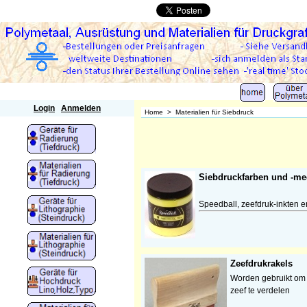
Polymetaal
Login
Anmelden
Home
>
Materialien für Siebdruck
Siebdruckfarben und -me
Speedball, zeefdruk-inkten 
Zeefdrukrakels
Worden gebruikt om 
zeef te verdelen