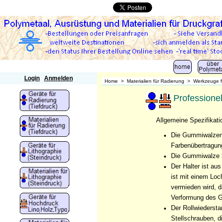
Polymetaal
Login
Anmelden
Home
>
Materialien für Radierung
>
Werkzeuge f
Professione
Allgemeine Spezifikati
Die Gummiwalzen s
Farbenübertragung
Die Gummiwalze h
Der Halter ist aus
ist mit einem Loc
vermieden wird, 
Verformung des 
Der Rollwiedersta
Stellschrauben, d