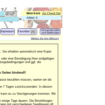
Mein Korb
Zur Check Out
Artikel
:
0
Wählen Sie Ihre Währung
t. Sie erhalten automatisch eine Kopie
oder eine Bestätigung Ihrer endgültigen
hlungsbedingungen und ggf. die
Seiten bindend!!
asse bezahlen müssen, warten wir die
von 7 Tagen zurückzusenden. In diesem
en kann es zu Verzögerungen kommen. Wir
n einige Tage dauern. Die Bestellungen
ungen mit verschiedenen Spediteuren oft