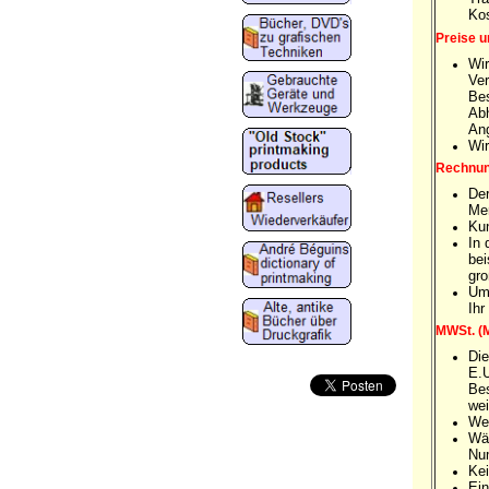
Kos
Preise u
Wir
Ver
Bes
Abh
Ang
Wir
Rechnung
Der
Mer
Kun
In 
bei
gro
Um 
Ihr
MWSt. (
Die
E.U
Bes
wei
Wen
Wäh
Nu
Kei
Ein