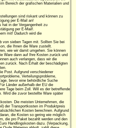
im Bereich der grafischen Materialien und
estellungen sind riskant und können zu
igung per E-Mail an!
 hat in der Vergangenheit zu
ätigung per E-Mail!.
ern mit! Dadurch wird die
b von sieben Tagen mit. Sollten Sie bei
on, die Ihnen die Ware zustellt.
ren, wie wir damit umgehen. Sie können
ie Ware dann auf Ihre Kosten zurück und
önnen auch verlangen, dass wir die
en zurück. Nach Erhalt der beschädigten
ten.
die Post. Aufgrund verschiedener
ortprobleme, Verteilungsprobleme,
 Tage, bevor eine behördliche Suche
 Für Länder außerhalb der EU die
re Tage beim Zoll. Will es der betreffende
 Wird die zuvor bestellte Ware später
tkosten. Die meisten Unternehmen, die
Teil) der Transportkosten im Produktpreis
 tatsächlichen Kosten berechnen. Aufgrund
daran, die Kosten so gering wie möglich
rn, die pro Paket bezahlt werden und den
Euro Handlingskosten dazu. (Verpackung,
r Oude Wetering abholt, zahlt diese