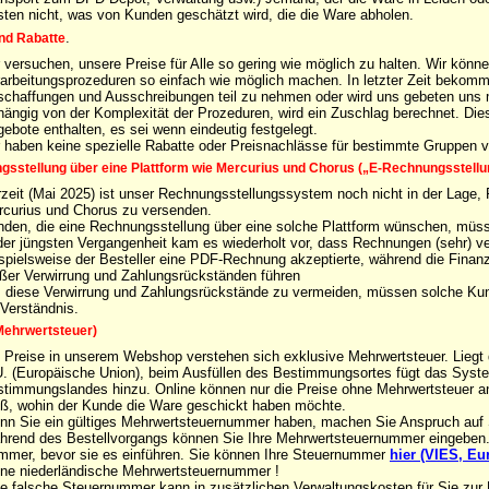
ten nicht, was von Kunden geschätzt wird, die die Ware abholen.
.
nd Rabatte
 versuchen, unsere Preise für Alle so gering wie möglich zu halten. Wir könne
arbeitungsprozeduren so einfach wie möglich machen. In letzter Zeit bekom
chaffungen und Ausschreibungen teil zu nehmen oder wird uns gebeten uns m
ängig von der Komplexität der Prozeduren, wird ein Zuschlag berechnet. Dies
ebote enthalten, es sei wenn eindeutig festgelegt.
 haben keine spezielle Rabatte oder Preisnachlässe für bestimmte Gruppen
sstellung über eine Plattform wie Mercurius und Chorus („E-Rechnungsstellu
zeit (Mai 2025) ist unser Rechnungsstellungssystem noch nicht in der Lage,
curius und Chorus zu versenden.
den, die eine Rechnungsstellung über eine solche Plattform wünschen, müs
der jüngsten Vergangenheit kam es wiederholt vor, dass Rechnungen (sehr) ve
spielsweise der Besteller eine PDF-Rechnung akzeptierte, während die Finan
ßer Verwirrung und Zahlungsrückständen führen
diese Verwirrung und Zahlungsrückstände zu vermeiden, müssen solche Kun
 Verständnis.
Mehrwertsteuer)
 Preise in unserem Webshop verstehen sich exklusive Mehrwertsteuer. Liegt d
. (Europäische Union), beim Ausfüllen des Bestimmungsortes fügt das Syste
timmungslandes hinzu. Online können nur die Preise ohne Mehrwertsteuer a
ß, wohin der Kunde die Ware geschickt haben möchte.
n Sie ein gültiges Mehrwertsteuernummer haben, machen Sie Anspruch auf S
rend des Bestellvorgangs können Sie Ihre Mehrwertsteuernummer eingeben. Bi
mmer, bevor sie es
einführen. Sie können Ihre Steuernummer
hier (VIES, E
ne niederländische Mehrwertsteuernummer !
e falsche Steuernummer kann in zusätzlichen Verwaltungskosten für Sie zur