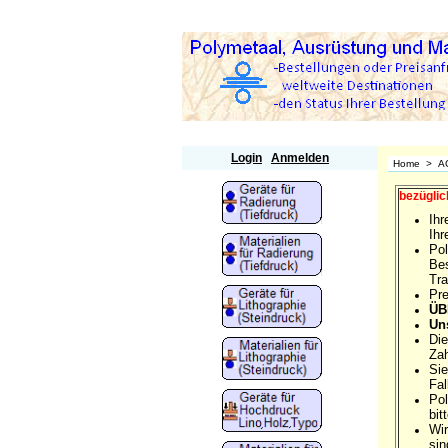
Polymetaal
Login
Anmelden
Home
>
A
bezüglic
Ihr
Ihr
Pol
Bes
Tra
Pre
ÜB
Un
Die
Zah
Sie
Fal
Pol
bit
Wir
sin