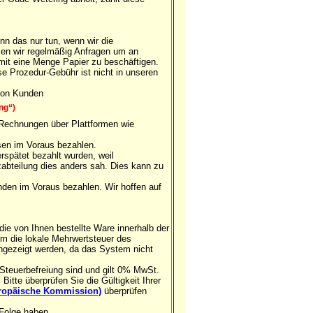
nn das nur tun, wenn wir die
men wir regelmäßig Anfragen um an
it eine Menge Papier zu beschäftigen.
e Prozedur-Gebühr ist nicht in unseren
 von Kunden
ng“)
 Rechnungen über Plattformen wie
sen im Voraus bezahlen.
rspätet bezahlt wurden, weil
zabteilung dies anders sah. Dies kann zu
den im Voraus bezahlen. Wir hoffen auf
ie von Ihnen bestellte Ware innerhalb der
m die lokale Mehrwertsteuer des
ngezeigt werden, da das System nicht
teuerbefreiung sind und gilt 0% MwSt.
tte überprüfen Sie die Gültigkeit Ihrer
uropäische Kommission)
überprüfen
 Folge haben.