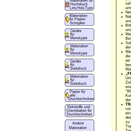
seh
uns
Ne
Nat
una
Bit
una
Wen
Bes
Sol
der
Wen
die
wir
bes
War
„F
Ums
Zol
ein
"Wa
Kun
den
TR
vor
ein
des
zu 
Tra
Tra