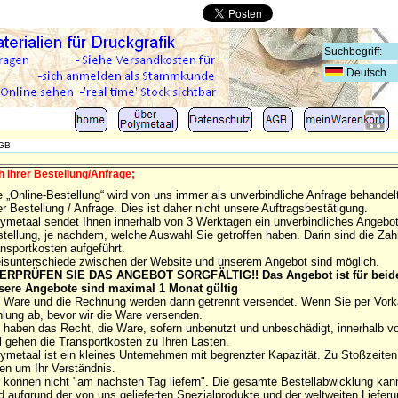
Deutsch
GB
h Ihrer Bestellung/Anfrage;
e „Online-Bestellung“ wird von uns immer als unverbindliche Anfrage behandel
er Bestellung / Anfrage. Dies ist daher nicht unsere Auftragsbestätigung.
ymetaal sendet Ihnen innerhalb von 3 Werktagen ein unverbindliches Angebot 
tellung, je nachdem, welche Auswahl Sie getroffen haben. Darin sind die Za
nsportkosten aufgeführt.
isunterschiede zwischen der Website und unserem Angebot sind möglich.
ERPRÜFEN SIE DAS ANGEBOT SORGFÄLTIG!! Das Angebot ist für beide 
sere Angebote sind maximal 1 Monat gültig
 Ware und die Rechnung werden dann getrennt versendet. Wenn Sie per Vork
lung ab, bevor wir die Ware versenden.
 haben das Recht, die Ware, sofern unbenutzt und unbeschädigt, innerhalb 
l gehen die Transportkosten zu Ihren Lasten.
ymetaal ist ein kleines Unternehmen mit begrenzter Kapazität. Zu Stoßzeit
ten um Ihr Verständnis.
 können nicht "am nächsten Tag liefern". Die gesamte Bestellabwicklung kan
d aufgrund der von uns gelieferten Spezialprodukte und der weltweiten Liefer