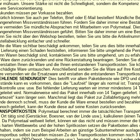
r mühsam. Unsere Stärke ist nicht die Schnelligkeit, sondern die Kompetenz 
ere Serviceorientierung.
ukunden müssen per Vorkasse bezahlen.
ürlich können Sie auch per Telefon, Brief oder E-Mail bestellen! Mündliche B
ngenehmen Missverständnissen führen. Fordern Sie daher immer eine Bestät
te vermeiden Sie mündliche Absprachen mit Mitarbeitern von Polymetaal. Dies
ngenehmen Missverständnissen geführt. Bitten Sie daher immer um eine Best
n Sie nicht über den Webshop bestellen, teilen Sie uns bitte die Artikelnumm
tellabwicklung einfacher und schneller.
lte die Ware sichtbar beschädigt ankommen, teilen Sie uns dies bitte innerhal
 Lieferung einen Schaden feststellen, informieren Sie bitte umgehend die Pers
n Waren beschädigt sind, kontaktieren Sie uns bitte umgehend, um zu erfah
 Ware dann zurücksenden und eine Rückerstattung beantragen. Senden Sie d
 erstatten Ihnen die Ware und die Ihnen entstandenen Transportkosten. Sie k
chädigte Ware umtauschen. Anschließend senden Sie die Ware auf Ihre Kost
e versenden wir die Ersatzware und erstatten die entstandenen Transportkos
EHLENDE SENDUNGEN“
Dies betrifft vor allem Paketdienste wie DPD und 
tände kann es vorkommen, dass die "Laufzeit" länger als normal ist; Transp
lkontrolle usw. usw. Bei fehlender Lieferung warten wir immer mindestens 14
geleitet wird. Normalerweise wird das Paket innerhalb von 14 Tagen geliefert.
rtezeit" kann länger sein. Manchmal liegt das Paket zur Zollabfertigung mehre
de dennoch schnell, muss der Kunde die Ware erneut bestellen und bezahlen.
noch geliefert, kann der Kunde diese auf seine Kosten zurücksenden.
ANSPORTKOSTEN
. Polymetaal berechnet immer die tatsächlichen Transpor
 Ort tätig sind (Gerstäcker, Boesner, van der Linde usw.), kalkulieren (einen 
. Da Polymetaal weltweit liefert, können wir das nicht und müssen immer die
 harten Wettbewerbs und der hohen Spritkosten setzen die Paketboten alles 
halten, indem sie zum Beispiel Arbeiten an günstige Subunternehmer auslage
nsportbus selbst bezahlen müssen Zu den Transportkosten kommen noch 3 
nsport zum DPD-Depot, Verwaltung usw.) Jemand, der die Ware in Leiden ode