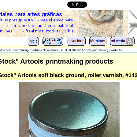
ld stock" printmaking products "Overstock"
>
"Old Stock" Artools printmaking products
Stock" Artools printmaking products
Stock" Artools soft black ground, roller varnish, #14