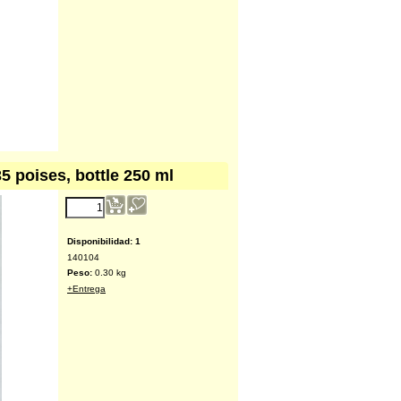
35 poises, bottle 250 ml
6.95
€
(excl. IVA)
Disponibilidad
: 1
140104
Peso:
0.30
kg
+Entrega