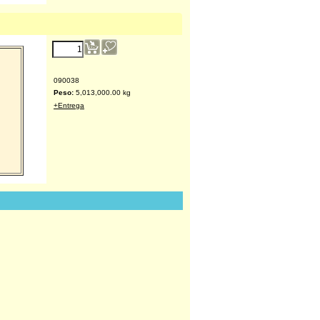
200.00
€
(excl. IVA)
090038
Peso:
5,013,000.00
kg
+Entrega