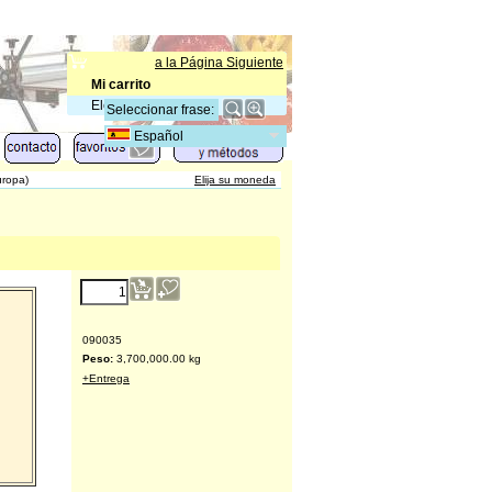
a la Página Siguiente
Mi carrito
Elementos
:
0
Español
uropa)
Elija su moneda
200.00
€
(excl. IVA)
090035
Peso:
3,700,000.00
kg
+Entrega