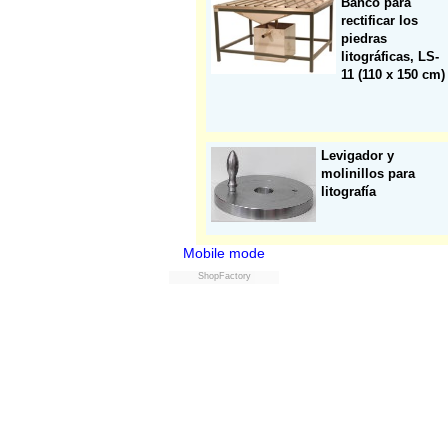
Banco para
rectificar los
piedras
litográficas, LS-
11 (110 x 150 cm)
Levigador y
molinillos para
litografía
Mobile mode
ShopFactory