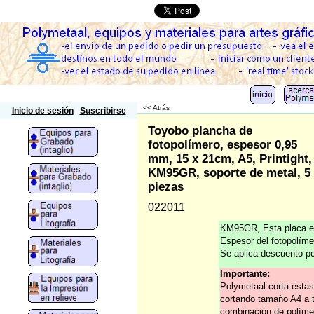
Polymetaal
<< Atrás
Inicio de sesión
Suscribirse
Toyobo plancha de
fotopolímero, espesor 0,95
mm, 15 x 21cm, A5, Printight,
KM95GR, soporte de metal, 5
piezas
022011
KM95GR, Esta placa es
Espesor del fotopolím
Se aplica descuento po
Importante:
Polymetaal corta estas
cortando tamaño A4 a t
combinación de polímer