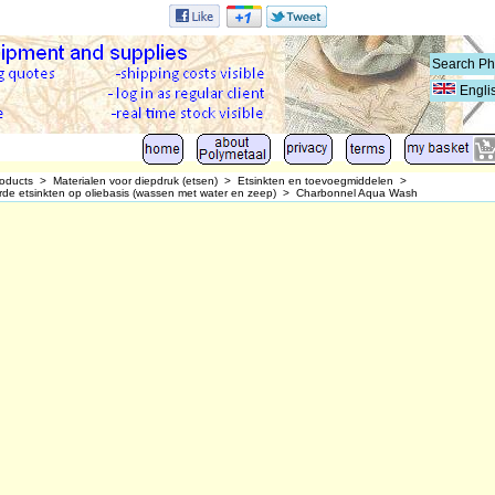
Engli
oducts
>
Materialen voor diepdruk (etsen)
>
Etsinkten en toevoegmiddelen
>
e etsinkten op oliebasis (wassen met water en zeep)
>
Charbonnel Aqua Wash