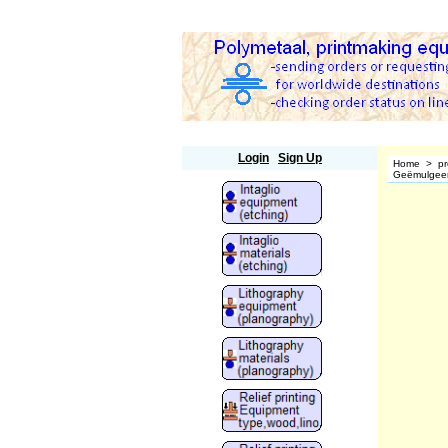
Polymetaal
Login
Sign Up
Home
>
pr
Geëmulgeerd