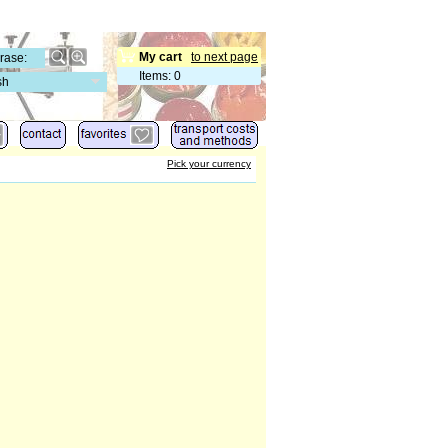
My cart
to next page
Items
:
0
sh
Pick your currency