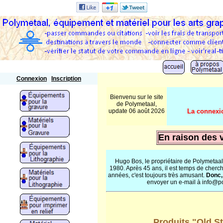
Polymetaal
Connexion
Inscription
Bienvenu sur le site
de Polymetaal,
update 06 août 2026
La connexio
En raison des 
Hugo Bos, le propriétaire de Polymetaa
1980. Après 45 ans, il est temps de cherc
années, c'est toujours très amusant.
Donc,
envoyer un e-mail à info@p
Produits "Old S