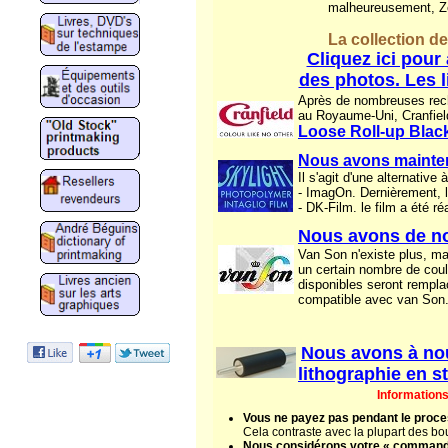
malheureusement, Zer
La collection de
Cliquez ici pour
des photos. Les 
Après de nombreuses reche
au Royaume-Uni, Cranfield 
Loose Roll-up Black
Nous avons maintena
Il s'agit d'une alternative à
- ImagOn. Dernièrement, la
- DK-Film. le film a été r
Nous avons de n
Van Son n'existe plus, mai
un certain nombre de coul
disponibles seront rempla
compatible avec van Son.
Nous avons à no
lithographie en s
Informations
Vous ne payez pas pendant le pro
Cela contraste avec la plupart des bou
Nous considérons votre « commande